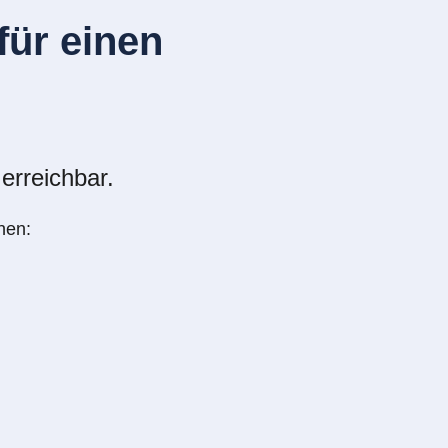
ür einen
erreichbar.
nen: