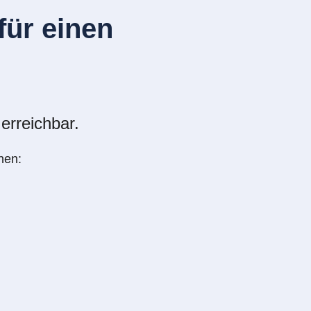
ür einen
erreichbar.
nen: