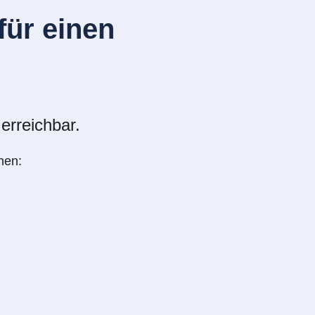
ür einen
erreichbar.
nen: