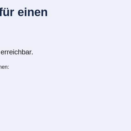
ür einen
erreichbar.
nen: