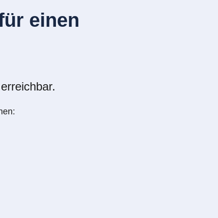
ür einen
erreichbar.
nen: